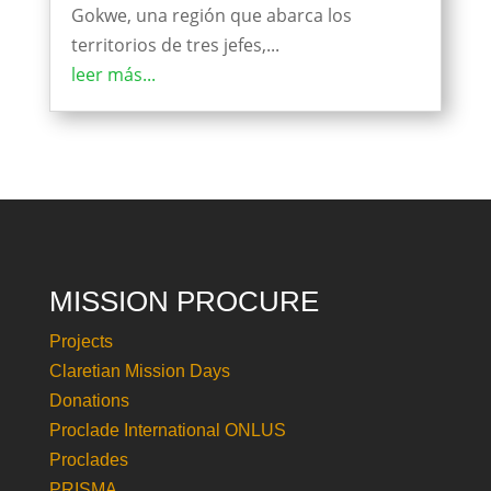
Gokwe, una región que abarca los
territorios de tres jefes,...
leer más...
MISSION PROCURE
Projects
Claretian Mission Days
Donations
Proclade International ONLUS
Proclades
PRISMA