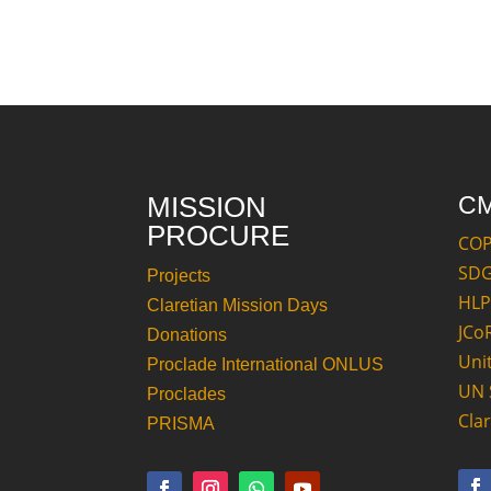
MISSION
C
PROCURE
CO
SD
Projects
HLP
Claretian Mission Days
JCo
Donations
Uni
Proclade International ONLUS
UN 
Proclades
Cla
PRISMA