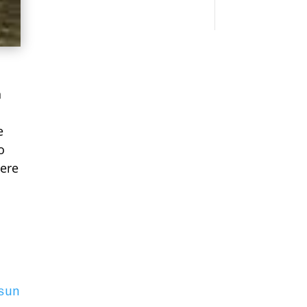
n
e
o
dere
sunday/4583/it-let-them-rise-with-jesus.p