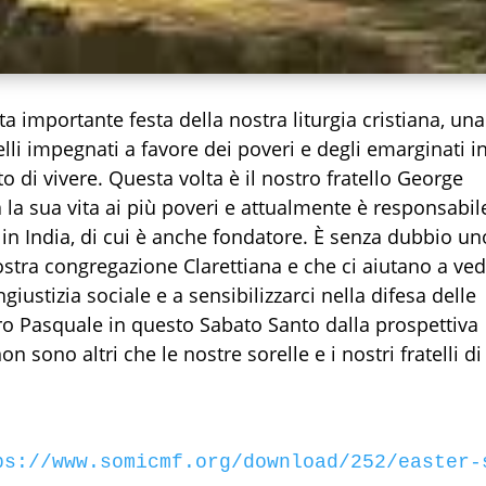
esta importante festa della nostra liturgia cristiana, una
telli impegnati a favore dei poveri e degli emarginati i
to di vivere. Questa volta è il nostro fratello George
la sua vita ai più poveri e attualmente è responsabil
in India, di cui è anche fondatore. È senza dubbio un
ostra congregazione Clarettiana e che ci aiutano a ve
ingiustizia sociale e a sensibilizzarci nella difesa delle
stero Pasquale in questo Sabato Santo dalla prospettiva
n sono altri che le nostre sorelle e i nostri fratelli di
ps://www.somicmf.org/download/252/easter-