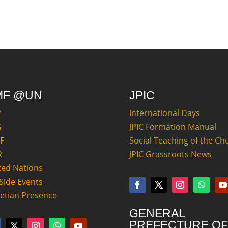
MF @UN
JPIC
P
International Days
G
JPIC Formation Manual
F
Social Teaching of the Ch
R
JPIC Grassroots News
ted Nations
Side Events
retian Presence
GENERAL
PREFECTURE OF