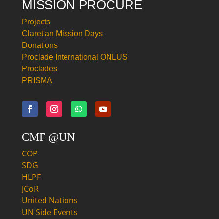
MISSION PROCURE
Projects
Claretian Mission Days
Donations
Proclade International ONLUS
Proclades
PRISMA
CMF @UN
COP
SDG
HLPF
JCoR
United Nations
UN Side Events